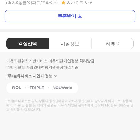
0.0
(리뷰
0
)
3.0
성급
아파트
우라야스
쿠폰받기
객실선택
시설정보
리뷰
0
이용약관
위치기반서비스 이용약관
개인정보 처리방침
여행자보험 가입안내
여행약관
분쟁해결기준
(주)놀유니버스 사업자 정보
NOL
Triple
Interpark Global
(주)놀유니버스
는 일부 상품의 통신판매중개자로서 통신판매의 당사자가 아니므로, 상품의
예약, 이용 및 환불 등 거래와 관련된 의무와 책임은 판매자에게 있으며
(주)놀유니버스
는 일
체 책임을 지지 않습니다.