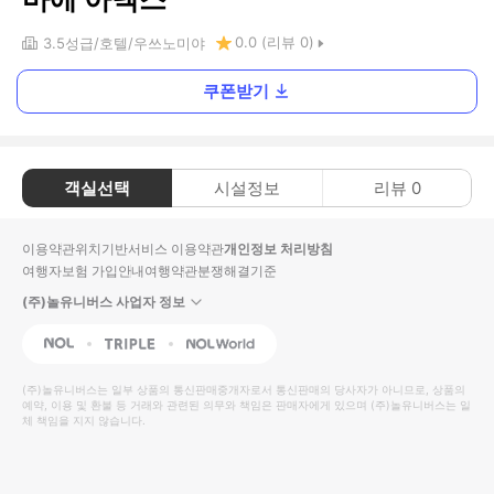
0.0
(리뷰
0
)
3.5
성급
호텔
우쓰노미야
쿠폰받기
객실선택
시설정보
리뷰
0
이용약관
위치기반서비스 이용약관
개인정보 처리방침
여행자보험 가입안내
여행약관
분쟁해결기준
(주)놀유니버스 사업자 정보
NOL
Triple
Interpark Global
(주)놀유니버스
는 일부 상품의 통신판매중개자로서 통신판매의 당사자가 아니므로, 상품의
예약, 이용 및 환불 등 거래와 관련된 의무와 책임은 판매자에게 있으며
(주)놀유니버스
는 일
체 책임을 지지 않습니다.