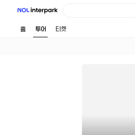
NOL 인터파크
홈
투어
티켓