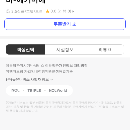
0.0
(리뷰
0
)
2.5
성급
호텔
도쿄
쿠폰받기
객실선택
시설정보
리뷰
0
이용약관
위치기반서비스 이용약관
개인정보 처리방침
여행자보험 가입안내
여행약관
분쟁해결기준
(주)놀유니버스 사업자 정보
NOL
Triple
Interpark Global
(주)놀유니버스
는 일부 상품의 통신판매중개자로서 통신판매의 당사자가 아니므로, 상품의
예약, 이용 및 환불 등 거래와 관련된 의무와 책임은 판매자에게 있으며
(주)놀유니버스
는 일
체 책임을 지지 않습니다.