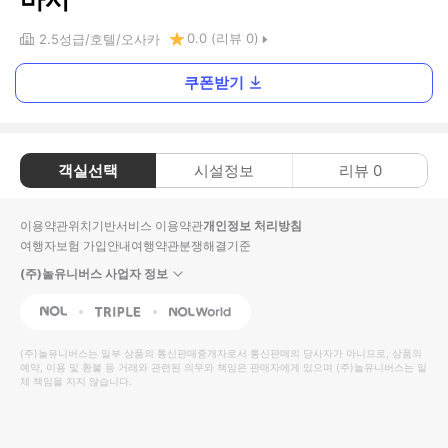
0.0
(리뷰
0
)
2.5
성급
호텔
오사카
쿠폰받기
객실선택
시설정보
리뷰
0
이용약관
위치기반서비스 이용약관
개인정보 처리방침
여행자보험 가입안내
여행약관
분쟁해결기준
(주)놀유니버스 사업자 정보
NOL
Triple
Interpark Global
(주)놀유니버스
는 일부 상품의 통신판매중개자로서 통신판매의 당사자가 아니므로, 상품의
예약, 이용 및 환불 등 거래와 관련된 의무와 책임은 판매자에게 있으며
(주)놀유니버스
는 일
체 책임을 지지 않습니다.