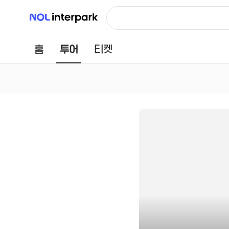
NOL 인터파크
홈
투어
티켓