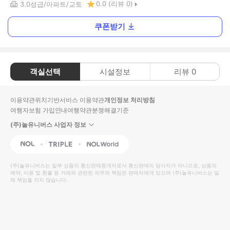
0.0
(리뷰
0
)
3.0
성급
아파트
교토
쿠폰받기
객실선택
시설정보
리뷰
0
이용약관
위치기반서비스 이용약관
개인정보 처리방침
여행자보험 가입안내
여행약관
분쟁해결기준
(주)놀유니버스 사업자 정보
NOL
Triple
Interpark Global
(주)놀유니버스
는 일부 상품의 통신판매중개자로서 통신판매의 당사자가 아니므로, 상품의
예약, 이용 및 환불 등 거래와 관련된 의무와 책임은 판매자에게 있으며
(주)놀유니버스
는 일
체 책임을 지지 않습니다.