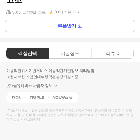
0.0
(리뷰
0
)
3.0
성급
호텔
교토
쿠폰받기
객실선택
시설정보
리뷰
0
이용약관
위치기반서비스 이용약관
개인정보 처리방침
여행자보험 가입안내
여행약관
분쟁해결기준
(주)놀유니버스 사업자 정보
NOL
Triple
Interpark Global
(주)놀유니버스
는 일부 상품의 통신판매중개자로서 통신판매의 당사자가 아니므로, 상품의
예약, 이용 및 환불 등 거래와 관련된 의무와 책임은 판매자에게 있으며
(주)놀유니버스
는 일
체 책임을 지지 않습니다.