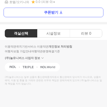
0.0
(리뷰
0
)
호텔
오키나와
쿠폰받기
객실선택
시설정보
리뷰
0
이용약관
위치기반서비스 이용약관
개인정보 처리방침
여행자보험 가입안내
여행약관
분쟁해결기준
(주)놀유니버스 사업자 정보
NOL
Triple
Interpark Global
(주)놀유니버스
는 일부 상품의 통신판매중개자로서 통신판매의 당사자가 아니므로, 상품의
예약, 이용 및 환불 등 거래와 관련된 의무와 책임은 판매자에게 있으며
(주)놀유니버스
는 일
체 책임을 지지 않습니다.