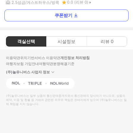
0.0
(리뷰
0
)
2.5
성급
게스트하우스
방콕
쿠폰받기
객실선택
시설정보
리뷰
0
이용약관
위치기반서비스 이용약관
개인정보 처리방침
여행자보험 가입안내
여행약관
분쟁해결기준
(주)놀유니버스 사업자 정보
NOL
Triple
Interpark Global
(주)놀유니버스
는 일부 상품의 통신판매중개자로서 통신판매의 당사자가 아니므로, 상품의
예약, 이용 및 환불 등 거래와 관련된 의무와 책임은 판매자에게 있으며
(주)놀유니버스
는 일
체 책임을 지지 않습니다.