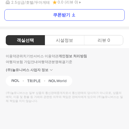
0.0
(리뷰
0
)
2.5
성급
호텔
두마게테
쿠폰받기
객실선택
시설정보
리뷰
0
이용약관
위치기반서비스 이용약관
개인정보 처리방침
여행자보험 가입안내
여행약관
분쟁해결기준
(주)놀유니버스 사업자 정보
NOL
Triple
Interpark Global
(주)놀유니버스
는 일부 상품의 통신판매중개자로서 통신판매의 당사자가 아니므로, 상품의
예약, 이용 및 환불 등 거래와 관련된 의무와 책임은 판매자에게 있으며
(주)놀유니버스
는 일
체 책임을 지지 않습니다.