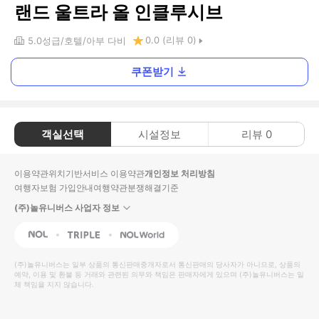
랜드 울트라 올 인클루시브
0.0
(리뷰
0
)
5.0
성급
호텔
아부 다비
쿠폰받기
객실선택
시설정보
리뷰
0
이용약관
위치기반서비스 이용약관
개인정보 처리방침
여행자보험 가입안내
여행약관
분쟁해결기준
(주)놀유니버스 사업자 정보
NOL
Triple
Interpark Global
(주)놀유니버스
는 일부 상품의 통신판매중개자로서 통신판매의 당사자가 아니므로, 상품의
예약, 이용 및 환불 등 거래와 관련된 의무와 책임은 판매자에게 있으며
(주)놀유니버스
는 일
체 책임을 지지 않습니다.