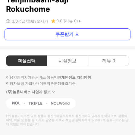
Rokuchome
0.0
(리뷰
0
)
3.0
성급
호텔
오사카
쿠폰받기
객실선택
시설정보
리뷰
0
이용약관
위치기반서비스 이용약관
개인정보 처리방침
여행자보험 가입안내
여행약관
분쟁해결기준
(주)놀유니버스 사업자 정보
NOL
Triple
Interpark Global
(주)놀유니버스
는 일부 상품의 통신판매중개자로서 통신판매의 당사자가 아니므로, 상품의
예약, 이용 및 환불 등 거래와 관련된 의무와 책임은 판매자에게 있으며
(주)놀유니버스
는 일
체 책임을 지지 않습니다.