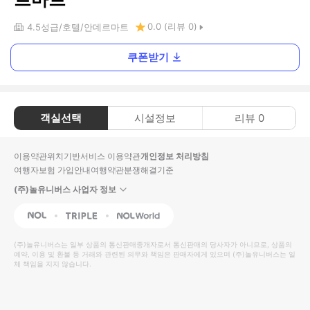
0.0
(리뷰
0
)
4.5
성급
호텔
안데르마트
쿠폰받기
객실선택
시설정보
리뷰
0
이용약관
위치기반서비스 이용약관
개인정보 처리방침
여행자보험 가입안내
여행약관
분쟁해결기준
(주)놀유니버스 사업자 정보
NOL
Triple
Interpark Global
(주)놀유니버스
는 일부 상품의 통신판매중개자로서 통신판매의 당사자가 아니므로, 상품의
예약, 이용 및 환불 등 거래와 관련된 의무와 책임은 판매자에게 있으며
(주)놀유니버스
는 일
체 책임을 지지 않습니다.