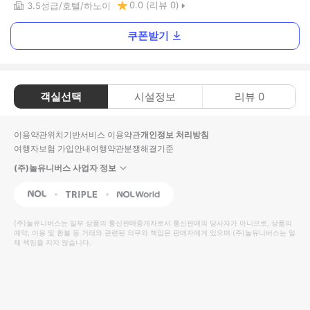
0.0
(리뷰
0
)
3.5
성급
호텔
하노이
쿠폰받기
객실선택
시설정보
리뷰
0
이용약관
위치기반서비스 이용약관
개인정보 처리방침
여행자보험 가입안내
여행약관
분쟁해결기준
(주)놀유니버스 사업자 정보
NOL
Triple
Interpark Global
(주)놀유니버스
는 일부 상품의 통신판매중개자로서 통신판매의 당사자가 아니므로, 상품의
예약, 이용 및 환불 등 거래와 관련된 의무와 책임은 판매자에게 있으며
(주)놀유니버스
는 일
체 책임을 지지 않습니다.