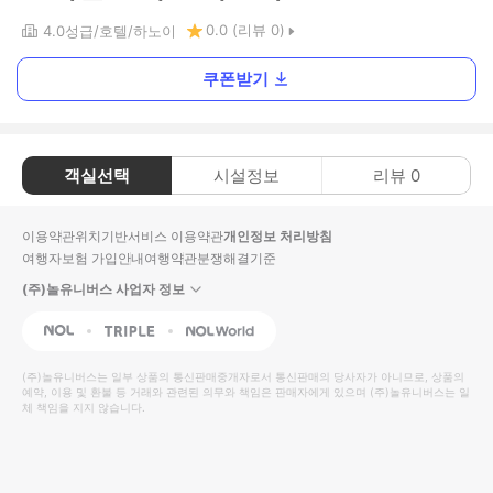
0.0
(리뷰
0
)
4.0
성급
호텔
하노이
쿠폰받기
객실선택
시설정보
리뷰
0
이용약관
위치기반서비스 이용약관
개인정보 처리방침
여행자보험 가입안내
여행약관
분쟁해결기준
(주)놀유니버스 사업자 정보
NOL
Triple
Interpark Global
(주)놀유니버스
는 일부 상품의 통신판매중개자로서 통신판매의 당사자가 아니므로, 상품의
예약, 이용 및 환불 등 거래와 관련된 의무와 책임은 판매자에게 있으며
(주)놀유니버스
는 일
체 책임을 지지 않습니다.