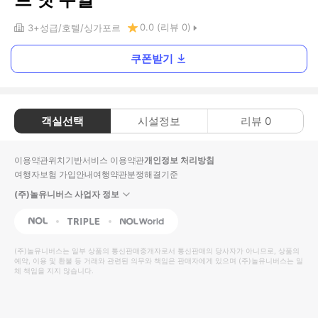
0.0
(리뷰
0
)
3+
성급
호텔
싱가포르
쿠폰받기
객실선택
시설정보
리뷰
0
이용약관
위치기반서비스 이용약관
개인정보 처리방침
여행자보험 가입안내
여행약관
분쟁해결기준
(주)놀유니버스 사업자 정보
NOL
Triple
Interpark Global
(주)놀유니버스
는 일부 상품의 통신판매중개자로서 통신판매의 당사자가 아니므로, 상품의
예약, 이용 및 환불 등 거래와 관련된 의무와 책임은 판매자에게 있으며
(주)놀유니버스
는 일
체 책임을 지지 않습니다.