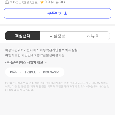
0.0
(리뷰
0
)
3.0
성급
호텔
교토
쿠폰받기
객실선택
시설정보
리뷰
0
이용약관
위치기반서비스 이용약관
개인정보 처리방침
여행자보험 가입안내
여행약관
분쟁해결기준
(주)놀유니버스 사업자 정보
NOL
Triple
Interpark Global
(주)놀유니버스
는 일부 상품의 통신판매중개자로서 통신판매의 당사자가 아니므로, 상품의
예약, 이용 및 환불 등 거래와 관련된 의무와 책임은 판매자에게 있으며
(주)놀유니버스
는 일
체 책임을 지지 않습니다.