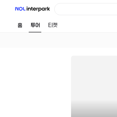
NOL 인터파크
홈
투어
티켓