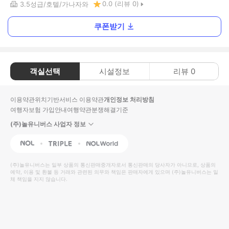
0.0
(리뷰
0
)
3.5
성급
호텔
가나자와
쿠폰받기
객실선택
시설정보
리뷰
0
이용약관
위치기반서비스 이용약관
개인정보 처리방침
여행자보험 가입안내
여행약관
분쟁해결기준
(주)놀유니버스 사업자 정보
NOL
Triple
Interpark Global
(주)놀유니버스
는 일부 상품의 통신판매중개자로서 통신판매의 당사자가 아니므로, 상품의
예약, 이용 및 환불 등 거래와 관련된 의무와 책임은 판매자에게 있으며
(주)놀유니버스
는 일
체 책임을 지지 않습니다.