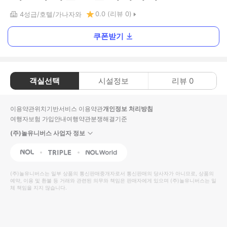
0.0
(리뷰
0
)
4
성급
호텔
가나자와
쿠폰받기
객실선택
시설정보
리뷰
0
이용약관
위치기반서비스 이용약관
개인정보 처리방침
여행자보험 가입안내
여행약관
분쟁해결기준
(주)놀유니버스 사업자 정보
NOL
Triple
Interpark Global
(주)놀유니버스
는 일부 상품의 통신판매중개자로서 통신판매의 당사자가 아니므로, 상품의
예약, 이용 및 환불 등 거래와 관련된 의무와 책임은 판매자에게 있으며
(주)놀유니버스
는 일
체 책임을 지지 않습니다.