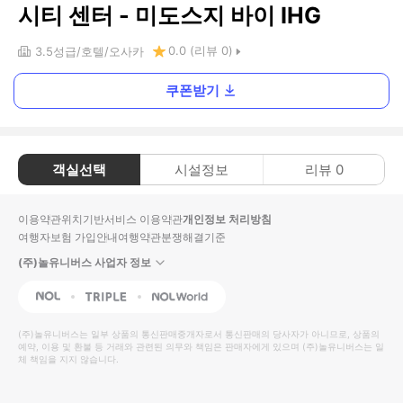
시티 센터 - 미도스지 바이 IHG
0.0
(리뷰
0
)
3.5
성급
호텔
오사카
쿠폰받기
객실선택
시설정보
리뷰
0
이용약관
위치기반서비스 이용약관
개인정보 처리방침
여행자보험 가입안내
여행약관
분쟁해결기준
(주)놀유니버스 사업자 정보
NOL
Triple
Interpark Global
(주)놀유니버스
는 일부 상품의 통신판매중개자로서 통신판매의 당사자가 아니므로, 상품의
예약, 이용 및 환불 등 거래와 관련된 의무와 책임은 판매자에게 있으며
(주)놀유니버스
는 일
체 책임을 지지 않습니다.