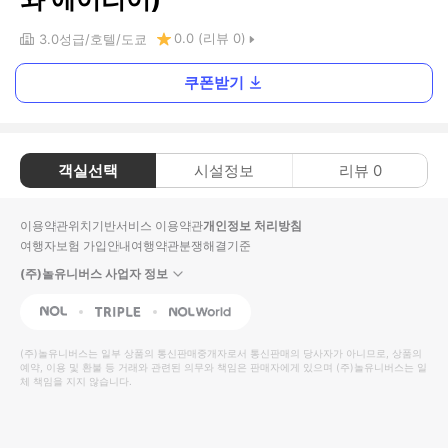
0.0
(리뷰
0
)
3.0
성급
호텔
도쿄
쿠폰받기
객실선택
시설정보
리뷰
0
이용약관
위치기반서비스 이용약관
개인정보 처리방침
여행자보험 가입안내
여행약관
분쟁해결기준
(주)놀유니버스 사업자 정보
NOL
Triple
Interpark Global
(주)놀유니버스
는 일부 상품의 통신판매중개자로서 통신판매의 당사자가 아니므로, 상품의
예약, 이용 및 환불 등 거래와 관련된 의무와 책임은 판매자에게 있으며
(주)놀유니버스
는 일
체 책임을 지지 않습니다.