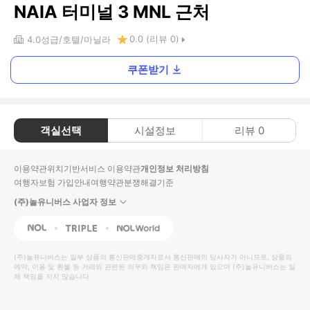
NAIA 터미널 3 MNL 근처
0.0
(리뷰
0
)
4.0
성급
호텔
마닐라
쿠폰받기
객실선택
시설정보
리뷰
0
이용약관
위치기반서비스 이용약관
개인정보 처리방침
여행자보험 가입안내
여행약관
분쟁해결기준
(주)놀유니버스 사업자 정보
NOL
Triple
Interpark Global
(주)놀유니버스
는 일부 상품의 통신판매중개자로서 통신판매의 당사자가 아니므로, 상품의
예약, 이용 및 환불 등 거래와 관련된 의무와 책임은 판매자에게 있으며
(주)놀유니버스
는 일
체 책임을 지지 않습니다.