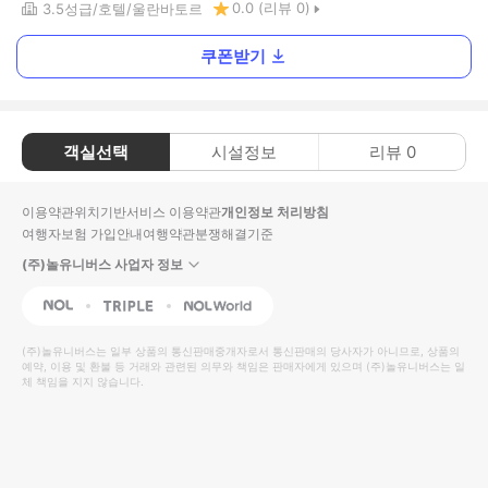
0.0
(리뷰
0
)
3.5
성급
호텔
울란바토르
쿠폰받기
객실선택
시설정보
리뷰
0
이용약관
위치기반서비스 이용약관
개인정보 처리방침
여행자보험 가입안내
여행약관
분쟁해결기준
(주)놀유니버스 사업자 정보
NOL
Triple
Interpark Global
(주)놀유니버스
는 일부 상품의 통신판매중개자로서 통신판매의 당사자가 아니므로, 상품의
예약, 이용 및 환불 등 거래와 관련된 의무와 책임은 판매자에게 있으며
(주)놀유니버스
는 일
체 책임을 지지 않습니다.