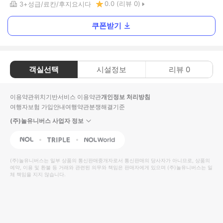
0.0
(리뷰
0
)
3+
성급
료칸
후지요시다
쿠폰받기
객실선택
시설정보
리뷰
0
이용약관
위치기반서비스 이용약관
개인정보 처리방침
여행자보험 가입안내
여행약관
분쟁해결기준
(주)놀유니버스 사업자 정보
NOL
Triple
Interpark Global
(주)놀유니버스
는 일부 상품의 통신판매중개자로서 통신판매의 당사자가 아니므로, 상품의
예약, 이용 및 환불 등 거래와 관련된 의무와 책임은 판매자에게 있으며
(주)놀유니버스
는 일
체 책임을 지지 않습니다.