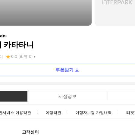
ani
이 카타타니
0.0
(리뷰
0
)
이
쿠폰받기
시설정보
반서비스 이용약관
여행약관
여행자보험 가입내역
티켓
고객센터