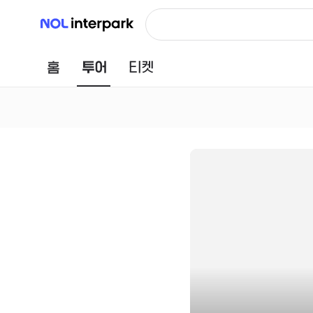
NOL 인터파크
홈
투어
티켓