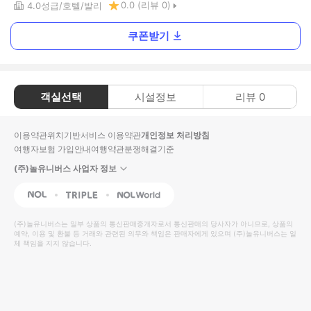
0.0
(리뷰
0
)
4.0
성급
호텔
발리
쿠폰받기
객실선택
시설정보
리뷰
0
이용약관
위치기반서비스 이용약관
개인정보 처리방침
여행자보험 가입안내
여행약관
분쟁해결기준
(주)놀유니버스 사업자 정보
NOL
Triple
Interpark Global
(주)놀유니버스
는 일부 상품의 통신판매중개자로서 통신판매의 당사자가 아니므로, 상품의
예약, 이용 및 환불 등 거래와 관련된 의무와 책임은 판매자에게 있으며
(주)놀유니버스
는 일
체 책임을 지지 않습니다.