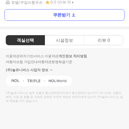
0.0
(리뷰
0
)
호텔
쿠알라룸푸르
쿠폰받기
객실선택
시설정보
리뷰
0
이용약관
위치기반서비스 이용약관
개인정보 처리방침
여행자보험 가입안내
여행약관
분쟁해결기준
(주)놀유니버스 사업자 정보
NOL
Triple
Interpark Global
(주)놀유니버스
는 일부 상품의 통신판매중개자로서 통신판매의 당사자가 아니므로, 상품의
예약, 이용 및 환불 등 거래와 관련된 의무와 책임은 판매자에게 있으며
(주)놀유니버스
는 일
체 책임을 지지 않습니다.