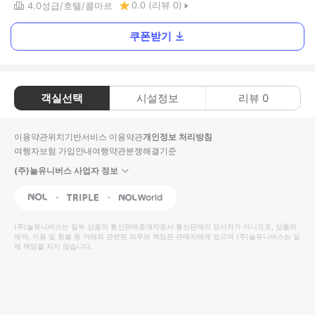
0.0
(리뷰
0
)
4.0
성급
호텔
콜마르
쿠폰받기
객실선택
시설정보
리뷰
0
이용약관
위치기반서비스 이용약관
개인정보 처리방침
여행자보험 가입안내
여행약관
분쟁해결기준
(주)놀유니버스 사업자 정보
NOL
Triple
Interpark Global
(주)놀유니버스
는 일부 상품의 통신판매중개자로서 통신판매의 당사자가 아니므로, 상품의
예약, 이용 및 환불 등 거래와 관련된 의무와 책임은 판매자에게 있으며
(주)놀유니버스
는 일
체 책임을 지지 않습니다.