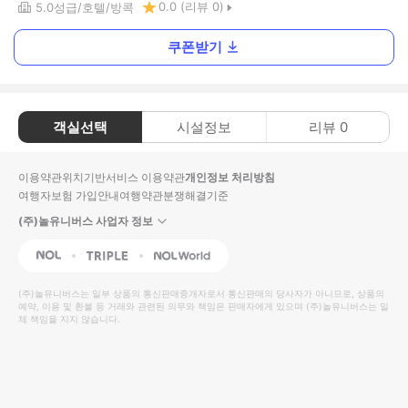
0.0
(리뷰
0
)
5.0
성급
호텔
방콕
쿠폰받기
객실선택
시설정보
리뷰
0
이용약관
위치기반서비스 이용약관
개인정보 처리방침
여행자보험 가입안내
여행약관
분쟁해결기준
(주)놀유니버스 사업자 정보
NOL
Triple
Interpark Global
(주)놀유니버스
는 일부 상품의 통신판매중개자로서 통신판매의 당사자가 아니므로, 상품의
예약, 이용 및 환불 등 거래와 관련된 의무와 책임은 판매자에게 있으며
(주)놀유니버스
는 일
체 책임을 지지 않습니다.