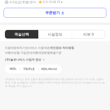
0.0
(리뷰
0
)
4.0
성급
호텔
로마
쿠폰받기
객실선택
시설정보
리뷰
0
이용약관
위치기반서비스 이용약관
개인정보 처리방침
여행자보험 가입안내
여행약관
분쟁해결기준
(주)놀유니버스 사업자 정보
NOL
Triple
Interpark Global
(주)놀유니버스
는 일부 상품의 통신판매중개자로서 통신판매의 당사자가 아니므로, 상품의
예약, 이용 및 환불 등 거래와 관련된 의무와 책임은 판매자에게 있으며
(주)놀유니버스
는 일
체 책임을 지지 않습니다.