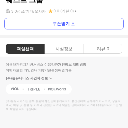
0.0
(리뷰
0
)
3.0
성급
기타
오사카
쿠폰받기
객실선택
시설정보
리뷰
0
이용약관
위치기반서비스 이용약관
개인정보 처리방침
여행자보험 가입안내
여행약관
분쟁해결기준
(주)놀유니버스 사업자 정보
NOL
Triple
Interpark Global
(주)놀유니버스
는 일부 상품의 통신판매중개자로서 통신판매의 당사자가 아니므로, 상품의
예약, 이용 및 환불 등 거래와 관련된 의무와 책임은 판매자에게 있으며
(주)놀유니버스
는 일
체 책임을 지지 않습니다.