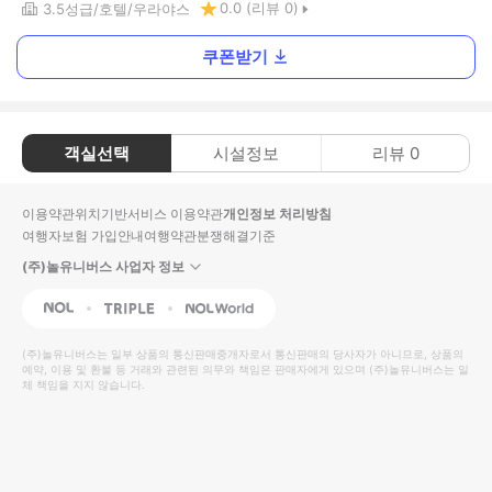
0.0
(리뷰
0
)
3.5
성급
호텔
우라야스
쿠폰받기
객실선택
시설정보
리뷰
0
이용약관
위치기반서비스 이용약관
개인정보 처리방침
여행자보험 가입안내
여행약관
분쟁해결기준
(주)놀유니버스 사업자 정보
NOL
Triple
Interpark Global
(주)놀유니버스
는 일부 상품의 통신판매중개자로서 통신판매의 당사자가 아니므로, 상품의
예약, 이용 및 환불 등 거래와 관련된 의무와 책임은 판매자에게 있으며
(주)놀유니버스
는 일
체 책임을 지지 않습니다.