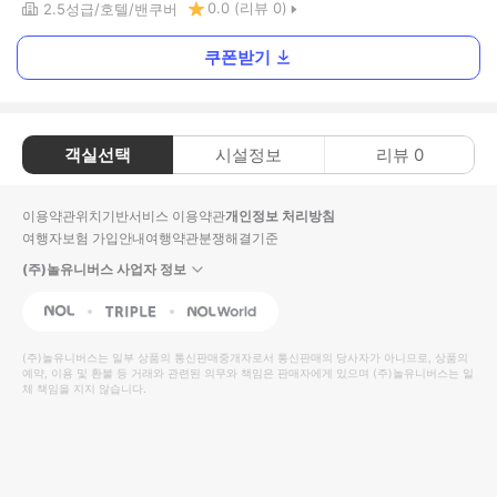
0.0
(리뷰
0
)
2.5
성급
호텔
밴쿠버
쿠폰받기
객실선택
시설정보
리뷰
0
이용약관
위치기반서비스 이용약관
개인정보 처리방침
여행자보험 가입안내
여행약관
분쟁해결기준
(주)놀유니버스 사업자 정보
NOL
Triple
Interpark Global
(주)놀유니버스
는 일부 상품의 통신판매중개자로서 통신판매의 당사자가 아니므로, 상품의
예약, 이용 및 환불 등 거래와 관련된 의무와 책임은 판매자에게 있으며
(주)놀유니버스
는 일
체 책임을 지지 않습니다.