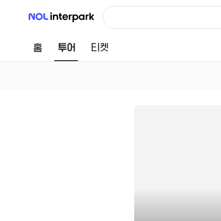
NOL 인터파크
홈
투어
티켓