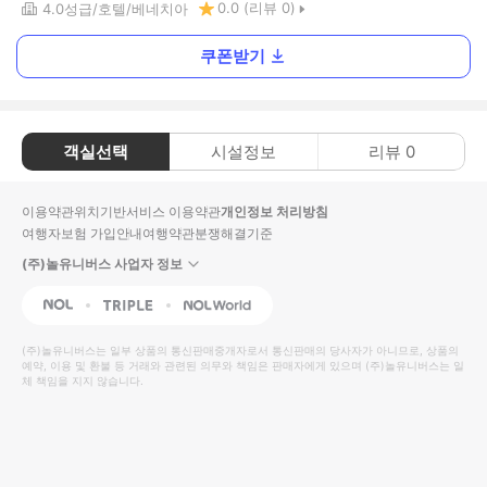
0.0
(리뷰
0
)
4.0
성급
호텔
베네치아
쿠폰받기
객실선택
시설정보
리뷰
0
이용약관
위치기반서비스 이용약관
개인정보 처리방침
여행자보험 가입안내
여행약관
분쟁해결기준
(주)놀유니버스 사업자 정보
NOL
Triple
Interpark Global
(주)놀유니버스
는 일부 상품의 통신판매중개자로서 통신판매의 당사자가 아니므로, 상품의
예약, 이용 및 환불 등 거래와 관련된 의무와 책임은 판매자에게 있으며
(주)놀유니버스
는 일
체 책임을 지지 않습니다.