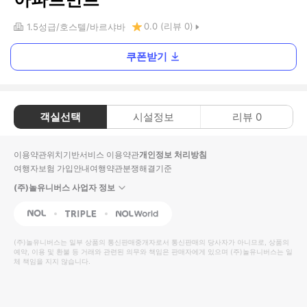
0.0
(리뷰
0
)
1.5
성급
호스텔
바르샤바
쿠폰받기
객실선택
시설정보
리뷰
0
이용약관
위치기반서비스 이용약관
개인정보 처리방침
여행자보험 가입안내
여행약관
분쟁해결기준
(주)놀유니버스 사업자 정보
NOL
Triple
Interpark Global
(주)놀유니버스
는 일부 상품의 통신판매중개자로서 통신판매의 당사자가 아니므로, 상품의
예약, 이용 및 환불 등 거래와 관련된 의무와 책임은 판매자에게 있으며
(주)놀유니버스
는 일
체 책임을 지지 않습니다.