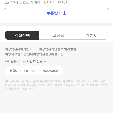
0.0
(리뷰
0
)
2.0
성급
호텔
세비야
쿠폰받기
객실선택
시설정보
리뷰
0
이용약관
위치기반서비스 이용약관
개인정보 처리방침
여행자보험 가입안내
여행약관
분쟁해결기준
(주)놀유니버스 사업자 정보
NOL
Triple
Interpark Global
(주)놀유니버스
는 일부 상품의 통신판매중개자로서 통신판매의 당사자가 아니므로, 상품의
예약, 이용 및 환불 등 거래와 관련된 의무와 책임은 판매자에게 있으며
(주)놀유니버스
는 일
체 책임을 지지 않습니다.