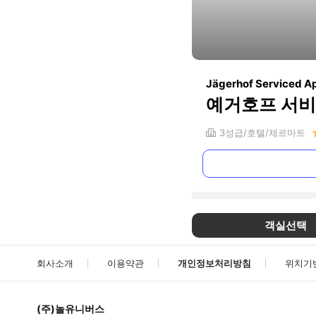
Jägerhof Serviced A
예거호프 서
3
성급
호텔
체르마트
객실선택
회사소개
이용약관
개인정보처리방침
위치기
(주)놀유니버스