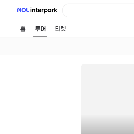
NOL 인터파크
홈
투어
티켓