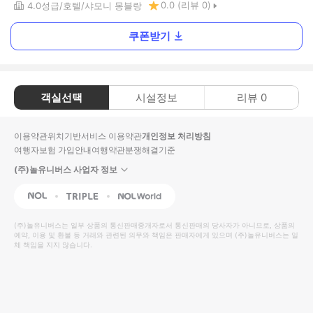
0.0
(리뷰
0
)
4.0
성급
호텔
샤모니 몽블랑
쿠폰받기
객실선택
시설정보
리뷰
0
이용약관
위치기반서비스 이용약관
개인정보 처리방침
여행자보험 가입안내
여행약관
분쟁해결기준
(주)놀유니버스 사업자 정보
NOL
Triple
Interpark Global
(주)놀유니버스
는 일부 상품의 통신판매중개자로서 통신판매의 당사자가 아니므로, 상품의
예약, 이용 및 환불 등 거래와 관련된 의무와 책임은 판매자에게 있으며
(주)놀유니버스
는 일
체 책임을 지지 않습니다.