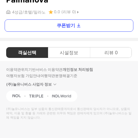
0.0
(리뷰
0
)
4
성급
호텔
밀라노
쿠폰받기
객실선택
시설정보
리뷰
0
이용약관
위치기반서비스 이용약관
개인정보 처리방침
여행자보험 가입안내
여행약관
분쟁해결기준
(주)놀유니버스 사업자 정보
NOL
Triple
Interpark Global
(주)놀유니버스
는 일부 상품의 통신판매중개자로서 통신판매의 당사자가 아니므로, 상품의
예약, 이용 및 환불 등 거래와 관련된 의무와 책임은 판매자에게 있으며
(주)놀유니버스
는 일
체 책임을 지지 않습니다.