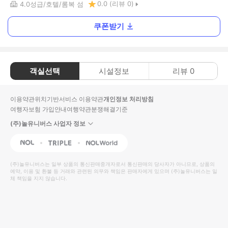
0.0
(리뷰
0
)
4.0
성급
호텔
롬복 섬
쿠폰받기
객실선택
시설정보
리뷰
0
이용약관
위치기반서비스 이용약관
개인정보 처리방침
여행자보험 가입안내
여행약관
분쟁해결기준
(주)놀유니버스 사업자 정보
NOL
Triple
Interpark Global
(주)놀유니버스
는 일부 상품의 통신판매중개자로서 통신판매의 당사자가 아니므로, 상품의
예약, 이용 및 환불 등 거래와 관련된 의무와 책임은 판매자에게 있으며
(주)놀유니버스
는 일
체 책임을 지지 않습니다.