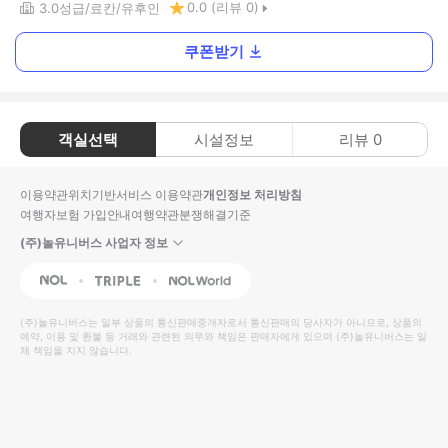
0.0
(리뷰
0
)
3.0
성급
료칸
유후인
쿠폰받기
객실선택
시설정보
리뷰
0
이용약관
위치기반서비스 이용약관
개인정보 처리방침
여행자보험 가입안내
여행약관
분쟁해결기준
(주)놀유니버스 사업자 정보
NOL
Triple
Interpark Global
(주)놀유니버스
는 일부 상품의 통신판매중개자로서 통신판매의 당사자가 아니므로, 상품의
예약, 이용 및 환불 등 거래와 관련된 의무와 책임은 판매자에게 있으며
(주)놀유니버스
는 일
체 책임을 지지 않습니다.