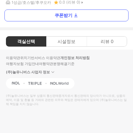
0.0
(리뷰
0
)
1
성급
호스텔
후쿠오카
쿠폰받기
객실선택
시설정보
리뷰
0
이용약관
위치기반서비스 이용약관
개인정보 처리방침
여행자보험 가입안내
여행약관
분쟁해결기준
(주)놀유니버스 사업자 정보
NOL
Triple
Interpark Global
(주)놀유니버스
는 일부 상품의 통신판매중개자로서 통신판매의 당사자가 아니므로, 상품의
예약, 이용 및 환불 등 거래와 관련된 의무와 책임은 판매자에게 있으며
(주)놀유니버스
는 일
체 책임을 지지 않습니다.