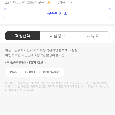
0.0
(리뷰
0
)
5.0
성급
리조트
푸꾸옥
쿠폰받기
객실선택
시설정보
리뷰
0
이용약관
위치기반서비스 이용약관
개인정보 처리방침
여행자보험 가입안내
여행약관
분쟁해결기준
(주)놀유니버스 사업자 정보
NOL
Triple
Interpark Global
(주)놀유니버스
는 일부 상품의 통신판매중개자로서 통신판매의 당사자가 아니므로, 상품의
예약, 이용 및 환불 등 거래와 관련된 의무와 책임은 판매자에게 있으며
(주)놀유니버스
는 일
체 책임을 지지 않습니다.