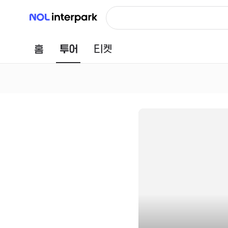
NOL 인터파크
홈
투어
티켓