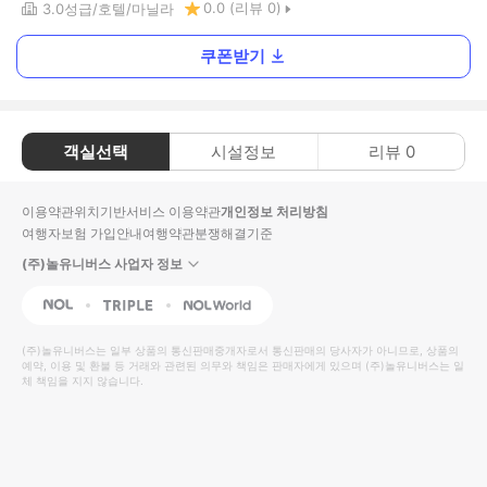
0.0
(리뷰
0
)
3.0
성급
호텔
마닐라
쿠폰받기
객실선택
시설정보
리뷰
0
이용약관
위치기반서비스 이용약관
개인정보 처리방침
여행자보험 가입안내
여행약관
분쟁해결기준
(주)놀유니버스 사업자 정보
NOL
Triple
Interpark Global
(주)놀유니버스
는 일부 상품의 통신판매중개자로서 통신판매의 당사자가 아니므로, 상품의
예약, 이용 및 환불 등 거래와 관련된 의무와 책임은 판매자에게 있으며
(주)놀유니버스
는 일
체 책임을 지지 않습니다.