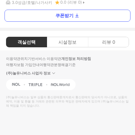
0.0
(리뷰
0
)
3.0
성급
호텔
나가사키
쿠폰받기
객실선택
시설정보
리뷰
0
이용약관
위치기반서비스 이용약관
개인정보 처리방침
여행자보험 가입안내
여행약관
분쟁해결기준
(주)놀유니버스 사업자 정보
NOL
Triple
Interpark Global
(주)놀유니버스
는 일부 상품의 통신판매중개자로서 통신판매의 당사자가 아니므로, 상품의
예약, 이용 및 환불 등 거래와 관련된 의무와 책임은 판매자에게 있으며
(주)놀유니버스
는 일
체 책임을 지지 않습니다.