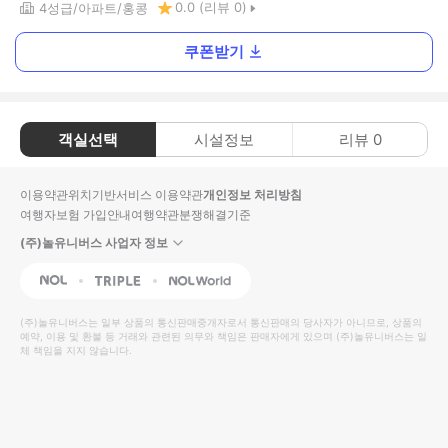
0.0
(리뷰
0
)
4
성급
아파트
홍콩
쿠폰받기
객실선택
시설정보
리뷰
0
이용약관
위치기반서비스 이용약관
개인정보 처리방침
여행자보험 가입안내
여행약관
분쟁해결기준
(주)놀유니버스 사업자 정보
NOL
Triple
Interpark Global
(주)놀유니버스
는 일부 상품의 통신판매중개자로서 통신판매의 당사자가 아니므로, 상품의
예약, 이용 및 환불 등 거래와 관련된 의무와 책임은 판매자에게 있으며
(주)놀유니버스
는 일
체 책임을 지지 않습니다.